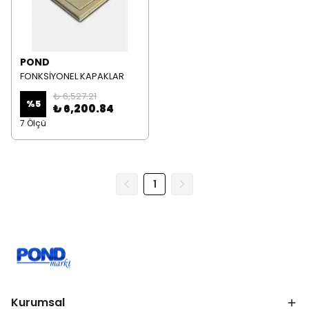
POND
FONKSİYONEL KAPAKLAR
₺ 6,527.21
%
5
₺ 6,200.84
7 Ölçü
1
Kurumsal