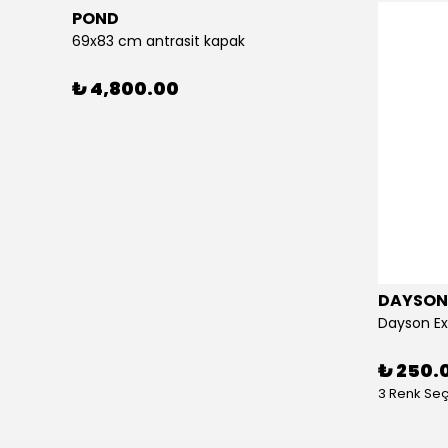
POND
69x83 cm antrasit kapak
₺ 4,800.00
DAYSON
Dayson Ex
₺ 250.
3 Renk Se