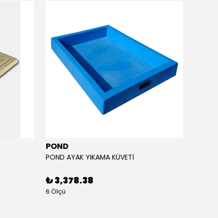
POND
POND
POND AYAK YIKAMA KÜVETİ
Pond Ç
₺ 3,378.38
₺ 6,
6 Ölçü