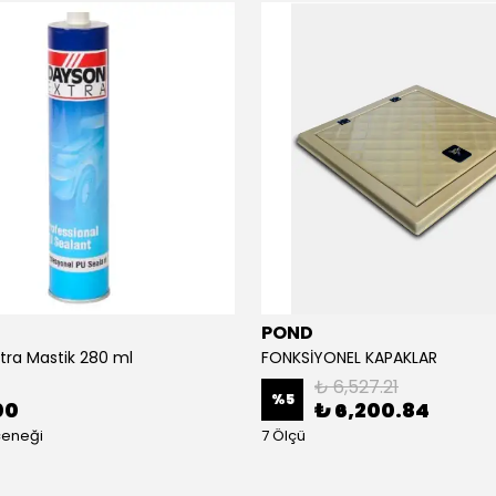
POND
tra Mastik 280 ml
FONKSİYONEL KAPAKLAR
₺ 6,527.21
%
5
00
₺ 6,200.84
çeneği
7 Ölçü